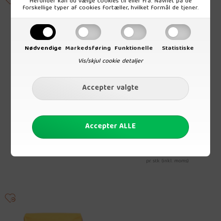
Herunder kan du vælge cookies til eller fra. Navnet på de
forskellige typer af cookies fortæller, hvilket formål de tjener.
Nødvendige
Markedsføring
Funktionelle
Statistiske
Vis/skjul cookie detaljer
Quinoaflager 350 g. Økologisk
Risflager 500 g. Glutenfri og
Økologisk
Vejl. udsalg
54,95 DKK
Vejl. udsalg
38,00 DKK
pr. stk (inkl. moms)
pr. stk (inkl. moms)