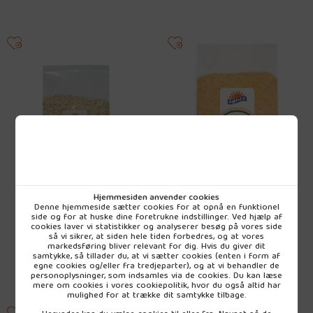
Hjemmesiden anvender cookies
Hirseflager 500 g. Økologisk
Majsgryn 500 g. Økologisk
Denne hjemmeside sætter cookies for at opnå en funktionel
side og for at huske dine foretrukne indstillinger. Ved hjælp af
cookies laver vi statistikker og analyserer besøg på vores side
Vejl. udsalg
Vejl. udsalg
så vi sikrer, at siden hele tiden forbedres, og at vores
37,50 DKK
23,75 DKK
markedsføring bliver relevant for dig. Hvis du giver dit
samtykke, så tillader du, at vi sætter cookies (enten i form af
pr. stk (inkl. moms)
pr. stk (inkl. moms)
egne cookies og/eller fra tredjeparter), og at vi behandler de
personoplysninger, som indsamles via de cookies. Du kan læse
mere om cookies i vores
cookiepolitik
, hvor du også altid har
mulighed for at trække dit samtykke tilbage.