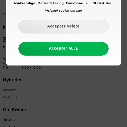
Nødvendige
Markedsføring
Funktionelle
Statistiske
Tlf.
8680 3767
Vis/skjul cookie detaljer
bestilling@romerprodukt.dk
Kundeservice
8680 3767
bestilling@romerprodukt.dk
Telefontider:
Man-tors
8.00 - 15.00
Fre
8.00 - 12.00
Nyheder
Nyheder
Glutenfri
Om Rømer
Historie