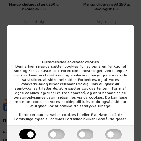
Mango chutney stærk 250 g.
Mango chutney sød 250 g.
Økologisk GLF
Økologisk GLF
Vejl. udsalg
Vejl. udsalg
39,95 DKK
39,95 DKK
pr. stk (inkl. moms)
pr. stk (inkl. moms)
Hjemmesiden anvender cookies
Denne hjemmeside sætter cookies for at opnå en funktionel
side og for at huske dine foretrukne indstillinger. Ved hjælp af
cookies laver vi statistikker og analyserer besøg på vores side
så vi sikrer, at siden hele tiden forbedres, og at vores
markedsføring bliver relevant for dig. Hvis du giver dit
samtykke, så tillader du, at vi sætter cookies (enten i form af
egne cookies og/eller fra tredjeparter), og at vi behandler de
personoplysninger, som indsamles via de cookies. Du kan læse
mere om cookies i vores
cookiepolitik
, hvor du også altid har
mulighed for at trække dit samtykke tilbage.
Herunder kan du vælge cookies til eller fra. Navnet på de
forskellige typer af cookies fortæller, hvilket formål de tjener.
Rømer Naturprodukt
Hagemannsvej 28
DK-8600 Silkeborg