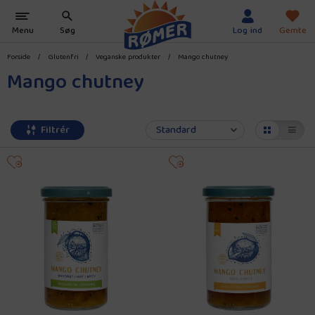
Forside
/
Glutenfri
/
Veganske produkter
/
Mango chutney
Mango chutney
Filtrér