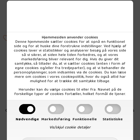
64,50 DKK
Vejl. udsalg
18,95 DKK
pr. stk (inkl. moms)
pr. stk (inkl. moms)
Hjemmesiden anvender cookies
Denne hjemmeside sætter cookies for at opnå en funktionel
side og for at huske dine foretrukne indstillinger. Ved hjælp af
cookies laver vi statistikker og analyserer besøg på vores side
så vi sikrer, at siden hele tiden forbedres, og at vores
markedsføring bliver relevant for dig. Hvis du giver dit
samtykke, så tillader du, at vi sætter cookies (enten i form af
egne cookies og/eller fra tredjeparter), og at vi behandler de
personoplysninger, som indsamles via de cookies. Du kan læse
mere om cookies i vores
cookiepolitik
, hvor du også altid har
mulighed for at trække dit samtykke tilbage.
Herunder kan du vælge cookies til eller fra. Navnet på de
forskellige typer af cookies fortæller, hvilket formål de tjener.
Chokolade Mørk 72 % Kakao, 100
Chokolade Mørk, Hasselnød 72%
g. Økologisk
kakao, 100 g. Økologisk
Nødvendige
Markedsføring
Funktionelle
Statistiske
Vis/skjul cookie detaljer
Vejl. udsalg
Vejl. udsalg
64,50 DKK
64,50 DKK