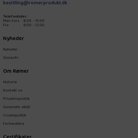
bestilling@romerprodukt.dk
Telefontider:
Man-tors
8.00 - 15.00
Fre
8.00 - 12.00
Nyheder
Nyheder
Glutenfri
Om Rømer
Historie
Kontakt os
Privatlivspolitik
Generelle vilkår
Cookiepolitik
Forhandlere
Certifikater