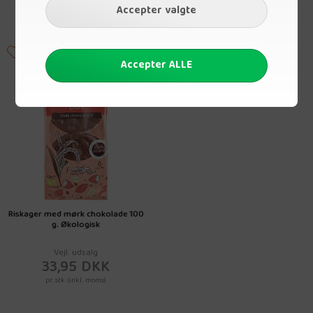
pr. stk (inkl. moms)
pr. stk (inkl. moms)
Riskager med mørk chokolade 100
g. Økologisk
Vejl. udsalg
33,95 DKK
pr. stk (inkl. moms)