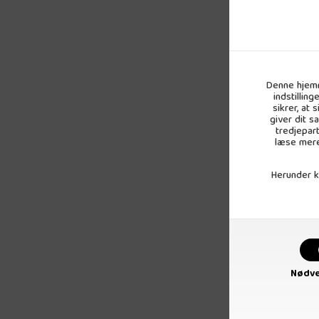
Denne hjemm
indstillin
sikrer, at
giver dit s
tredjepar
læse mere
Herunder ka
Kingfisher Jor
6
Nødve
pr