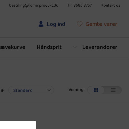
bestilling@romerprodukt.dk
Tlf. 8680 3767
Kontakt os
Log ind
Gemte
varer
ævekurve
Håndsprit
Leverandører
g:
Visning: