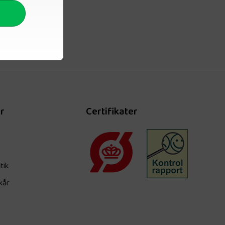
r
Certifikater
tik
kår