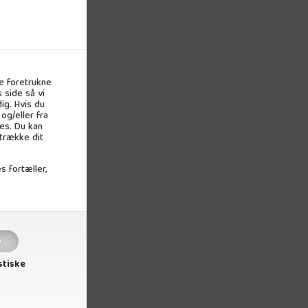
e foretrukne
 side så vi
ig. Hvis du
og/eller fra
es. Du kan
 trække dit
s fortæller,
stiske