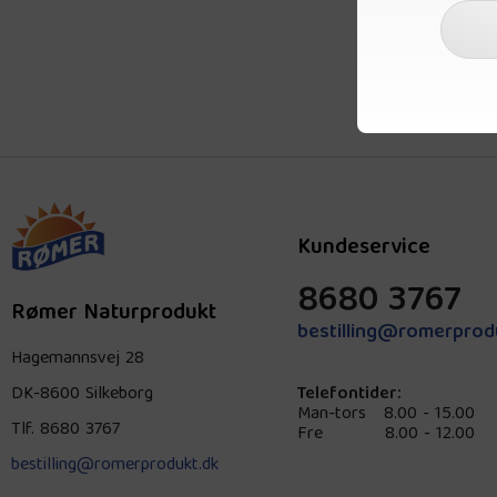
Kundeservice
8680 3767
Rømer Naturprodukt
bestilling@romerprod
Hagemannsvej 28
DK-8600 Silkeborg
Telefontider:
Man-tors
8.00 - 15.00
Tlf.
8680 3767
Fre
8.00 - 12.00
bestilling@romerprodukt.dk