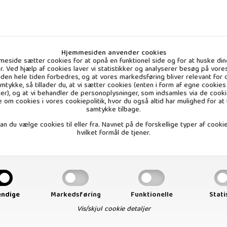
Hjemmesiden anvender cookies
eside sætter cookies for at opnå en funktionel side og for at huske din
ger. Ved hjælp af cookies laver vi statistikker og analyserer besøg på vores
 siden hele tiden forbedres, og at vores markedsføring bliver relevant for d
amtykke, så tillader du, at vi sætter cookies (enten i form af egne cookies 
ter), og at vi behandler de personoplysninger, som indsamles via de cooki
 om cookies i vores
cookiepolitik
, hvor du også altid har mulighed for at
samtykke tilbage.
n du vælge cookies til eller fra. Navnet på de forskellige typer af cookie
hvilket formål de tjener.
dbær Børnetandpasta uden
fluor
Vejl. udsalg
8,50 DKK
ndige
Markedsføring
Funktionelle
Stati
Vis/skjul cookie detaljer
. stk (inkl. moms)