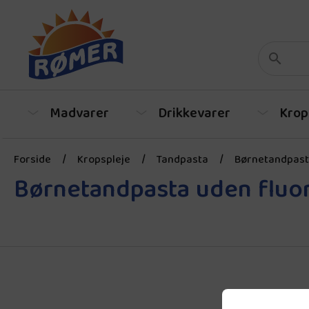
Madvarer
Drikkevarer
Krop
Forside
/
Kropspleje
/
Tandpasta
/
Børnetandpast
Børnetandpasta uden fluo