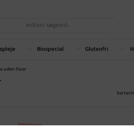
spleje
Biospecial
Glutenfri
H
a uden fluor
r
Sorterin