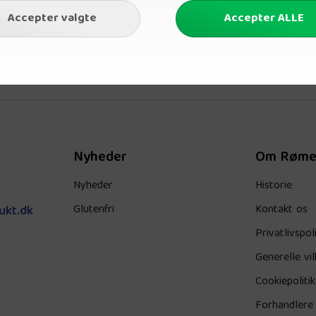
Nyheder
Om Røme
Nyheder
Historie
Glutenfri
Kontakt os
ukt.dk
Privatlivspoli
Generelle vil
Cookiepolitik
Forhandlere