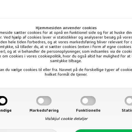
Hjemmesiden anvender cookies
eside sætter cookies for at opnå en funktionel side og for at huske din
ger. Ved hjælp af cookies laver vi statistikker og analyserer besøg på vores
 siden hele tiden forbedres, og at vores markedsføring bliver relevant for d
amtykke, så tillader du, at vi sætter cookies (enten i form af egne cookies 
ter), og at vi behandler de personoplysninger, som indsamles via de cooki
 om cookies i vores
cookiepolitik
, hvor du også altid har mulighed for at
samtykke tilbage.
n du vælge cookies til eller fra. Navnet på de forskellige typer af cookie
hvilket formål de tjener.
sala, 55g Økologisk
Vejl. udsalg
9,95 DKK
ndige
Markedsføring
Funktionelle
Stati
. stk (inkl. moms)
Vis/skjul cookie detaljer