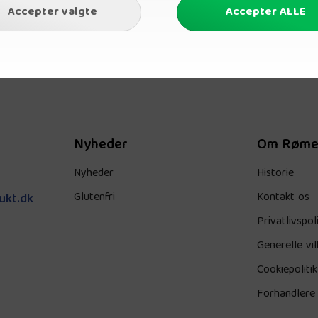
Nyheder
Om Røme
Nyheder
Historie
Glutenfri
Kontakt os
ukt.dk
Privatlivspoli
Generelle vil
Cookiepolitik
Forhandlere