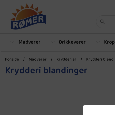
Madvarer
Drikkevarer
Krop
Forside
/
Madvarer
/
Krydderier
/
Krydderi bland
Krydderi blandinger