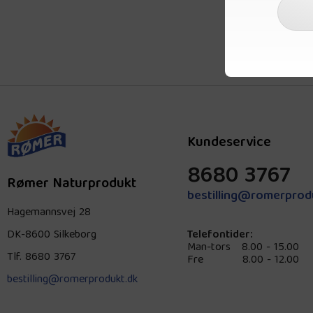
Kundeservice
8680 3767
Rømer Naturprodukt
bestilling@romerprod
Hagemannsvej 28
DK-8600 Silkeborg
Telefontider:
Man-tors
8.00 - 15.00
Tlf.
8680 3767
Fre
8.00 - 12.00
bestilling@romerprodukt.dk