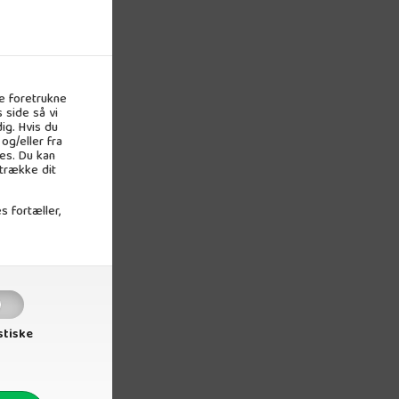
e foretrukne
 side så vi
ig. Hvis du
og/eller fra
es. Du kan
 trække dit
s fortæller,
stiske