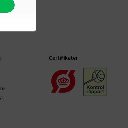
r
Certifikater
tik
kår