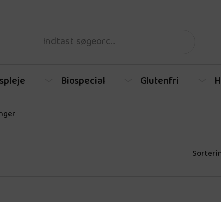
spleje
Biospecial
Glutenfri
H
inger
Sorterin