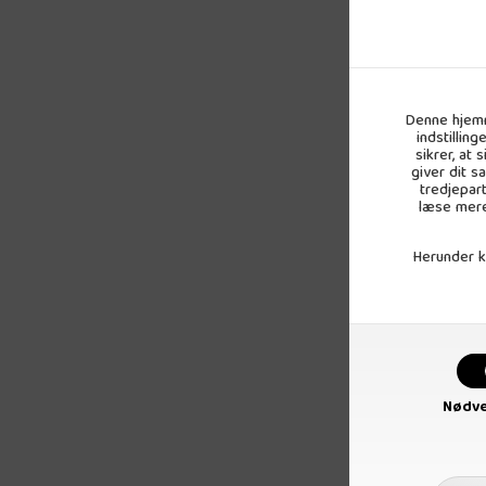
Denne hjemm
indstillin
sikrer, at
giver dit s
tredjepar
læse mere
Herunder ka
Garam Ma
4
Nødve
pr