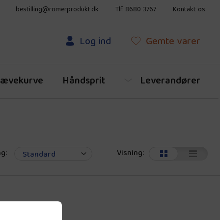
bestilling@romerprodukt.dk
Tlf. 8680 3767
Kontakt os
Log ind
Gemte
varer
ævekurve
Håndsprit
Leverandører
g:
Visning: