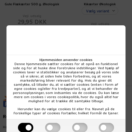
Gule Flækærter 500 g. Økologisk
Kikærter Økologisk
Vejl. udsalg
29,95 DKK
Vejl. udsalg
18,95 DKK
pr. (inkl. moms)
pr. stk (inkl. moms)
Hjemmesiden anvender cookies
Denne hjemmeside sætter cookies for at opnå en funktionel
side og for at huske dine foretrukne indstillinger. Ved hjælp af
cookies laver vi statistikker og analyserer besøg på vores side
så vi sikrer, at siden hele tiden forbedres, og at vores
markedsføring bliver relevant for dig. Hvis du giver dit
samtykke, så tillader du, at vi sætter cookies (enten i form af
egne cookies og/eller fra tredjeparter), og at vi behandler de
personoplysninger, som indsamles via de cookies. Du kan læse
mere om cookies i vores
cookiepolitik
, hvor du også altid har
mulighed for at trække dit samtykke tilbage.
Herunder kan du vælge cookies til eller fra. Navnet på de
forskellige typer af cookies fortæller, hvilket formål de tjener.
Rømer Naturprodukt
Hagemannsvej 28