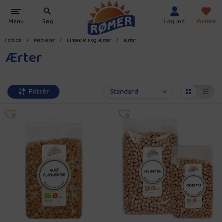
Forside
/
Madvarer
/
Linser, Ris og Ærter
/
Ærter
Ærter
Filtrér