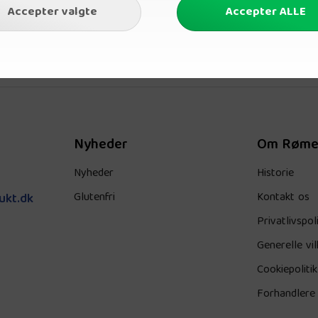
Nyheder
Om Røme
Nyheder
Historie
Glutenfri
Kontakt os
ukt.dk
Privatlivspoli
Generelle vil
Cookiepolitik
Forhandlere