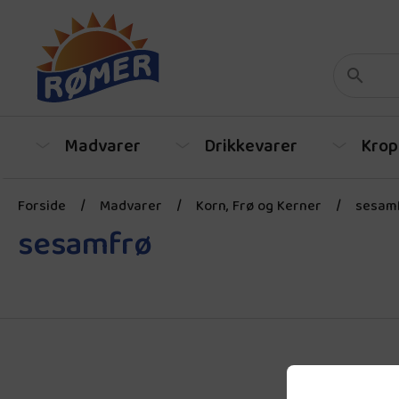
Madvarer
Drikkevarer
Krop
Forside
/
Madvarer
/
Korn, Frø og Kerner
/
sesam
sesamfrø