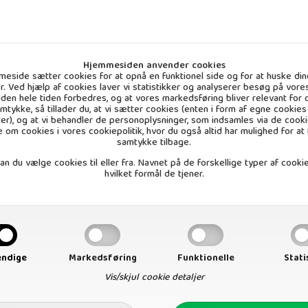
Hjemmesiden anvender cookies
eside sætter cookies for at opnå en funktionel side og for at huske din
ger. Ved hjælp af cookies laver vi statistikker og analyserer besøg på vores
 siden hele tiden forbedres, og at vores markedsføring bliver relevant for d
amtykke, så tillader du, at vi sætter cookies (enten i form af egne cookies 
ter), og at vi behandler de personoplysninger, som indsamles via de cooki
 om cookies i vores
cookiepolitik
, hvor du også altid har mulighed for at
samtykke tilbage.
n du vælge cookies til eller fra. Navnet på de forskellige typer af cookie
hvilket formål de tjener.
ø 500 g. Økologisk
Vejl. udsalg
6,50 DKK
ndige
Markedsføring
Funktionelle
Stati
. stk (inkl. moms)
Vis/skjul cookie detaljer