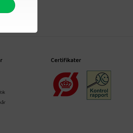
r
Certifikater
tik
kår