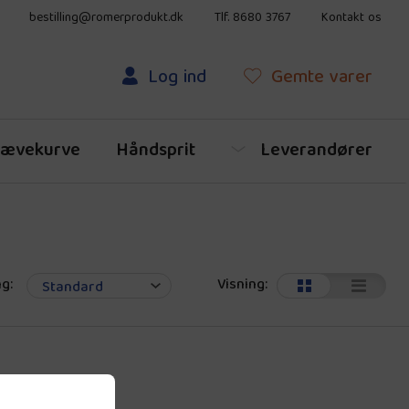
bestilling@romerprodukt.dk
Tlf. 8680 3767
Kontakt os
Log ind
Gemte
varer
ævekurve
Håndsprit
Leverandører
g:
Visning: