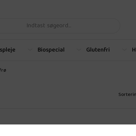
spleje
Biospecial
Glutenfri
H
frø
Sorterin