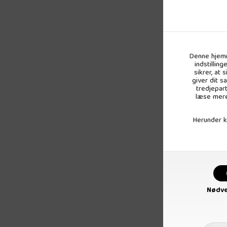
Denne hjemm
indstillin
sikrer, at
giver dit s
tredjepar
læse mere
Herunder ka
Sesamfr
4
Nødve
pr