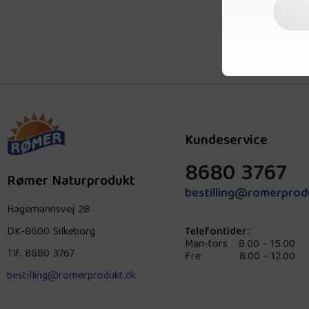
Kundeservice
8680 3767
Rømer Naturprodukt
bestilling@romerprod
Hagemannsvej 28
DK-8600 Silkeborg
Telefontider:
Man-tors
8.00 - 15.00
Tlf.
8680 3767
Fre
8.00 - 12.00
bestilling@romerprodukt.dk