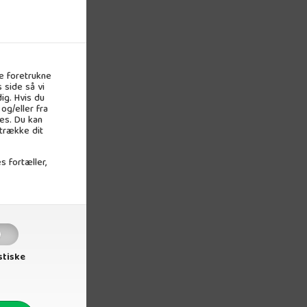
e foretrukne
 side så vi
ig. Hvis du
og/eller fra
es. Du kan
 trække dit
s fortæller,
stiske