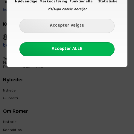
Nødvendige
Markedsføring
Funktionelle
Statistiske
Tlf.
8680 3767
Vis/skjul cookie detaljer
bestilling@romerprodukt.dk
Kundeservice
8680 3767
bestilling@romerprodukt.dk
Telefontider:
Man-tors
8.00 - 15.00
Fre
8.00 - 12.00
Nyheder
Nyheder
Glutenfri
Om Rømer
Historie
Kontakt os