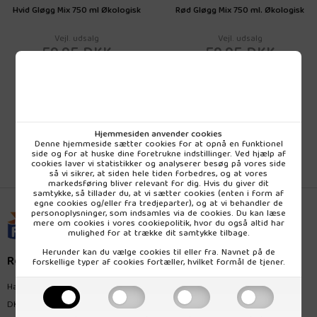
Hvid Gløgg Mix 750 ml Økologisk
Rød Gløgg Mix 750 ml. Økologisk
Vejl. udsalg
Vejl. udsalg
59,95 DKK
59,95 DKK
pr. (inkl. moms)
pr. (inkl. moms)
Hjemmesiden anvender cookies
Denne hjemmeside sætter cookies for at opnå en funktionel
side og for at huske dine foretrukne indstillinger. Ved hjælp af
cookies laver vi statistikker og analyserer besøg på vores side
så vi sikrer, at siden hele tiden forbedres, og at vores
markedsføring bliver relevant for dig. Hvis du giver dit
samtykke, så tillader du, at vi sætter cookies (enten i form af
egne cookies og/eller fra tredjeparter), og at vi behandler de
personoplysninger, som indsamles via de cookies. Du kan læse
mere om cookies i vores
cookiepolitik
, hvor du også altid har
mulighed for at trække dit samtykke tilbage.
Herunder kan du vælge cookies til eller fra. Navnet på de
Rømer Naturprodukt
forskellige typer af cookies fortæller, hvilket formål de tjener.
Hagemannsvej 28
DK-8600 Silkeborg