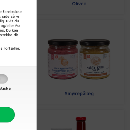
kter
Oliven
e foretrukne
 side så vi
ig. Hvis du
og/eller fra
es. Du kan
 trække dit
s fortæller,
stiske
Smørepålæg