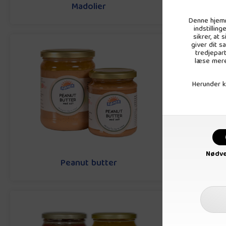
Madolier
Denne hjemm
indstillin
sikrer, at
giver dit s
tredjepar
læse mere
Herunder ka
Nødve
Peanut butter