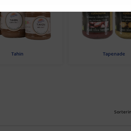
Tahin
Tapenade
Sorterin