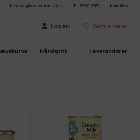
bestilling@romerprodukt.dk
Tlf. 8680 3767
Kontakt os
Log ind
Gemte
varer
ævekurve
Håndsprit
Leverandører