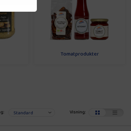
Tomatprodukter
g:
Visning: