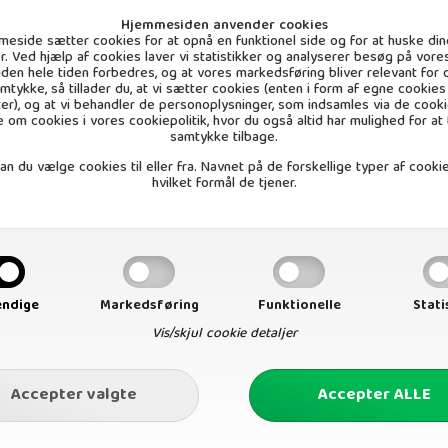
Manuka Honning
Morgenmadsprodu
Hjemmesiden anvender cookies
eside sætter cookies for at opnå en funktionel side og for at huske din
ger. Ved hjælp af cookies laver vi statistikker og analyserer besøg på vores
 siden hele tiden forbedres, og at vores markedsføring bliver relevant for d
amtykke, så tillader du, at vi sætter cookies (enten i form af egne cookies 
ter), og at vi behandler de personoplysninger, som indsamles via de cooki
 om cookies i vores
cookiepolitik
, hvor du også altid har mulighed for at
samtykke tilbage.
n du vælge cookies til eller fra. Navnet på de forskellige typer af cookie
hvilket formål de tjener.
ndige
Markedsføring
Funktionelle
Stati
Pesto
Salte
Vis/skjul cookie detaljer