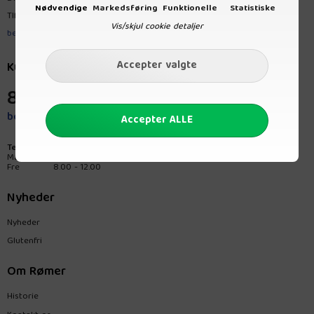
Nødvendige
Markedsføring
Funktionelle
Statistiske
Tlf.
8680 3767
Vis/skjul cookie detaljer
bestilling@romerprodukt.dk
Kundeservice
8680 3767
bestilling@romerprodukt.dk
Telefontider:
Man-tors
8.00 - 15.00
Fre
8.00 - 12.00
Nyheder
Nyheder
Glutenfri
Om Rømer
Historie