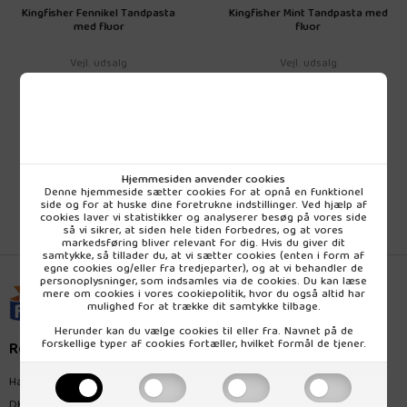
Kingfisher Fennikel Tandpasta
Kingfisher Mint Tandpasta med
med fluor
fluor
Vejl. udsalg
Vejl. udsalg
68,50 DKK
68,50 DKK
pr. stk (inkl. moms)
pr. stk (inkl. moms)
Hjemmesiden anvender cookies
Denne hjemmeside sætter cookies for at opnå en funktionel
side og for at huske dine foretrukne indstillinger. Ved hjælp af
cookies laver vi statistikker og analyserer besøg på vores side
så vi sikrer, at siden hele tiden forbedres, og at vores
markedsføring bliver relevant for dig. Hvis du giver dit
samtykke, så tillader du, at vi sætter cookies (enten i form af
egne cookies og/eller fra tredjeparter), og at vi behandler de
personoplysninger, som indsamles via de cookies. Du kan læse
mere om cookies i vores
cookiepolitik
, hvor du også altid har
mulighed for at trække dit samtykke tilbage.
Herunder kan du vælge cookies til eller fra. Navnet på de
forskellige typer af cookies fortæller, hvilket formål de tjener.
Rømer Naturprodukt
Hagemannsvej 28
DK-8600 Silkeborg