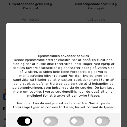
Oliventapenade grøn 190 g.
Oliventapenade sort 190 g.
Økologisk
Økologisk
Vejl. udsalg
Vejl. udsalg
49,95 DKK
49,95 DKK
pr. stk (inkl. moms)
pr. stk (inkl. moms)
Hjemmesiden anvender cookies
Denne hjemmeside sætter cookies for at opnå en funktionel
side og for at huske dine foretrukne indstillinger. Ved hjælp af
cookies laver vi statistikker og analyserer besøg på vores side
så vi sikrer, at siden hele tiden forbedres, og at vores
markedsføring bliver relevant for dig. Hvis du giver dit
samtykke, så tillader du, at vi sætter cookies (enten i form af
egne cookies og/eller fra tredjeparter), og at vi behandler de
personoplysninger, som indsamles via de cookies. Du kan læse
mere om cookies i vores
cookiepolitik
, hvor du også altid har
mulighed for at trække dit samtykke tilbage.
Herunder kan du vælge cookies til eller fra. Navnet på de
forskellige typer af cookies fortæller, hvilket formål de tjener.
Rømer Naturprodukt
Hagemannsvej 28
DK-8600 Silkeborg