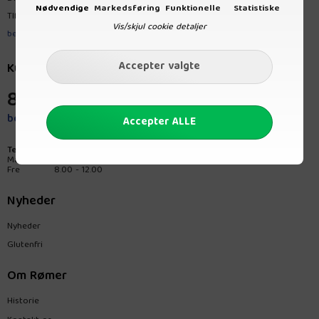
Nødvendige
Markedsføring
Funktionelle
Statistiske
Tlf.
8680 3767
Vis/skjul cookie detaljer
bestilling@romerprodukt.dk
Kundeservice
8680 3767
bestilling@romerprodukt.dk
Telefontider:
Man-tors
8.00 - 15.00
Fre
8.00 - 12.00
Nyheder
Nyheder
Glutenfri
Om Rømer
Historie