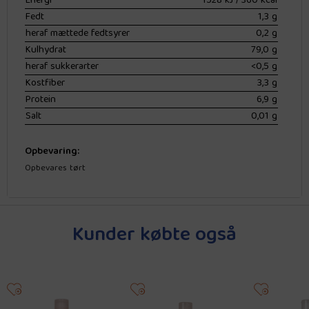
Energi
1528 kJ / 360 kcal
Fedt
1,3 g
heraf mættede fedtsyrer
0,2 g
Kulhydrat
79,0 g
heraf sukkerarter
<0,5 g
Kostfiber
3,3 g
Protein
6,9 g
Salt
0,01 g
Opbevaring:
Opbevares tørt
Kunder købte også