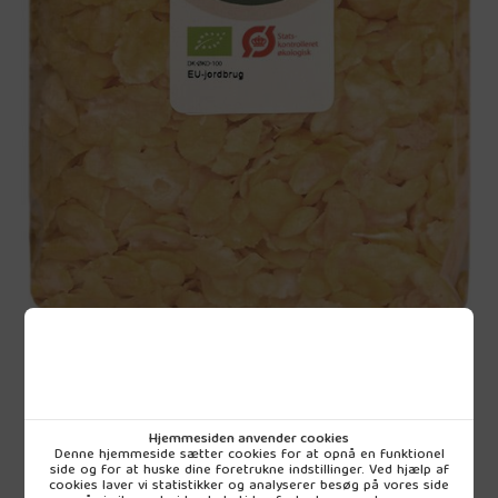
Vejl. udsalg
34,95 DKK
Hjemmesiden anvender cookies
pr. stk (inkl. moms)
Denne hjemmeside sætter cookies for at opnå en funktionel
side og for at huske dine foretrukne indstillinger. Ved hjælp af
cookies laver vi statistikker og analyserer besøg på vores side
Leveringstid:
3 hverdage