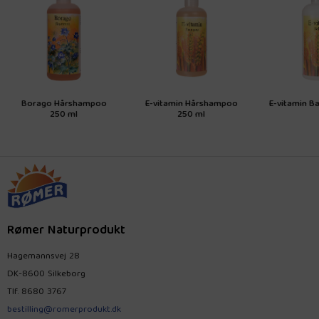
Borago Hårshampoo
E-vitamin Hårshampoo
E-vitamin B
250 ml
250 ml
Rømer Naturprodukt
Hagemannsvej 28
DK-8600 Silkeborg
Tlf.
8680 3767
bestilling@romerprodukt.dk