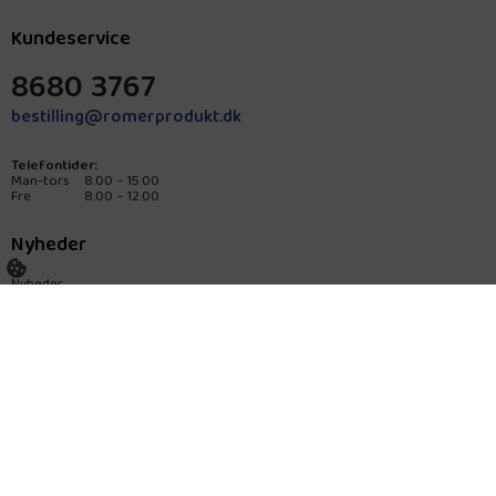
Kundeservice
8680 3767
bestilling@romerprodukt.dk
Telefontider:
Man-tors
8.00 - 15.00
Fre
8.00 - 12.00
Nyheder
Nyheder
Glutenfri
Om Rømer
Historie
Kontakt os
Privatlivspolitik
Generelle vilkår