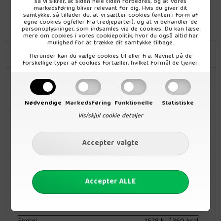
så vi sikrer, at siden hele tiden forbedres, og at vores
markedsføring bliver relevant for dig. Hvis du giver dit
Colli:
(leveres kun i hele colli)
samtykke, så tillader du, at vi sætter cookies (enten i form af
6 stk
egne cookies og/eller fra tredjeparter), og at vi behandler de
personoplysninger, som indsamles via de cookies. Du kan læse
mere om cookies i vores
cookiepolitik
, hvor du også altid har
mulighed for at trække dit samtykke tilbage.
Beskrivelse
Herunder kan du vælge cookies til eller fra. Navnet på de
forskellige typer af cookies fortæller, hvilket formål de tjener.
Lækre cornflakes fremstillet af de fineste økologiske majskorn.
Der er ikke tilsat sukker, men de har et naturligt indhold af
sukker.
Cornflakes er et nærende måltid og spises med mælk, som
morgenmad eller som et mellemmåltid.
Nødvendige
Markedsføring
Funktionelle
Statistiske
Indhold: 300 g
Vis/skjul cookie detaljer
Ingredienser:
Majs*
* = Fra økologisk jordbrug.
Kan indeholde spor af:
Komælkprotein, Laktose, Soja, Gluten, Hvede, Nødder.
Næringsdeklaration (Indhold pr. 100g):