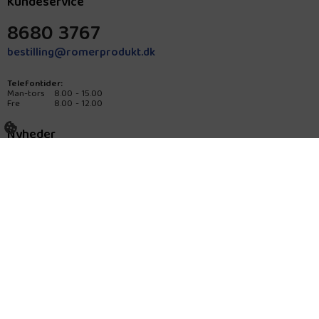
Kundeservice
8680 3767
bestilling@romerprodukt.dk
Telefontider:
Man-tors
8.00 - 15.00
Fre
8.00 - 12.00
Nyheder
Nyheder
Glutenfri
Om Rømer
Historie
Kontakt os
Privatlivspolitik
Generelle vilkår
Cookiepolitik