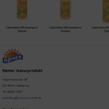
Calendula Hårshampoo
Calendula Hårshampoo
Calendula 
250ml
500ml
250
Rømer Naturprodukt
Hagemannsvej 28
DK-8600 Silkeborg
Tlf.
8680 3767
bestilling@romerprodukt.dk