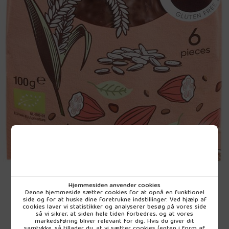
Hjemmesiden anvender cookies
Denne hjemmeside sætter cookies for at opnå en funktionel
Vejl. udsalg
33,95 DKK
side og for at huske dine foretrukne indstillinger. Ved hjælp af
cookies laver vi statistikker og analyserer besøg på vores side
så vi sikrer, at siden hele tiden forbedres, og at vores
pr. stk (inkl. moms)
markedsføring bliver relevant for dig. Hvis du giver dit
samtykke, så tillader du, at vi sætter cookies (enten i form af