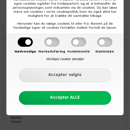
egne cookies og/eller fra tredjeparter), og at vi behandler de
personoplysninger, som indsamles via de cookies. Du kan læse
Colli:
(leveres kun i hele colli)
12 stk
mere om cookies i vores
cookiepolitik
, hvor du også altid har
mulighed for at trække dit samtykke tilbage.
Herunder kan du vælge cookies til eller fra. Navnet på de
forskellige typer af cookies fortæller, hvilket formål de tjener.
Beskrivelse
Riskager fra Bonvita er sprød, frisk og dækket med et tykt lag
mørk chokolade. Økologisk, vegansk og glutenfri.
Nødvendige
Markedsføring
Funktionelle
Statistiske
Indhold: 100 g
Vis/skjul cookie detaljer
Ingredienser:
Mørk chokolade* 60% (rørsukker *, kakaomasse *, kakaosmør *)
Fuldkornsris*, 40%
Kakaoindhold mindst 56%
* = Fra økologisk jordbrug.
Kan indeholde spor af:
Jordnødder
Mælk
Nødder
Sesam