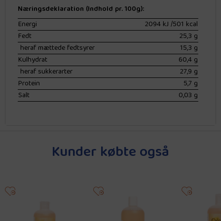
Næringsdeklaration (Indhold pr. 100g):
Energi
2094 kJ /501 kcal
Fedt
25,3 g
heraf mættede fedtsyrer
15,3 g
Kulhydrat
60,4 g
heraf sukkerarter
27,9 g
Protein
5,7 g
Salt
0,03 g
Kunder købte også