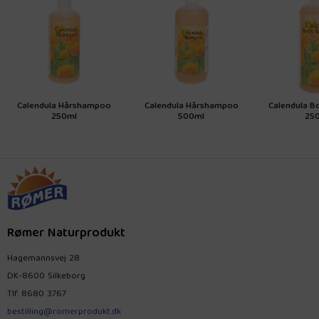
Calendula Hårshampoo
Calendula Hårshampoo
Calendula 
250ml
500ml
250
Rømer Naturprodukt
Hagemannsvej 28
DK-8600 Silkeborg
Tlf.
8680 3767
bestilling@romerprodukt.dk