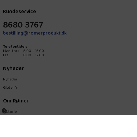
Kundeservice
8680 3767
bestilling@romerprodukt.dk
Telefontider:
Man-tors
8.00 - 15.00
Fre
8.00 - 12.00
Nyheder
Nyheder
Glutenfri
Om Rømer
Historie
Kontakt os
Privatlivspolitik
Generelle vilkår