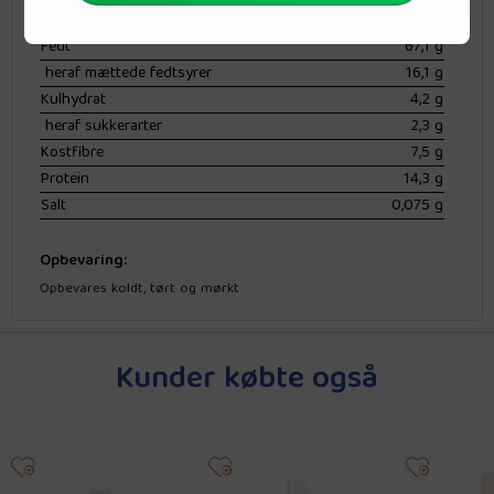
Energi
2899 kJ / 693 kcal
Fedt
67,1 g
heraf mættede fedtsyrer
16,1 g
Kulhydrat
4,2 g
heraf sukkerarter
2,3 g
Kostfibre
7,5 g
Protein
14,3 g
Salt
0,075 g
Opbevaring:
Opbevares koldt, tørt og mørkt
Kunder købte også