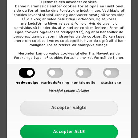
Hjemmesiden anvender cookies
Denne hjemmeside sætter cookies for at opnå en funktionel
side og for at huske dine foretrukne indstillinger. Ved hjælp af
Økologiske Paranødder fra Rømer har en fyldig og sød smag. De
cookies laver vi statistikker og analyserer besøg på vores side
er gode som snacks med andre nødder,
tørret frugt
eller frisk
så vi sikrer, at siden hele tiden forbedres, og at vores
frugt.
markedsføring bliver relevant for dig. Hvis du giver dit
Para nødder kan desuden også bruges i müsli, konfekt og i
samtykke, så tillader du, at vi sætter cookies (enten i form af
frugtsalater.
egne cookies og/eller fra tredjeparter), og at vi behandler de
personoplysninger, som indsamles via de cookies. Du kan læse
Indhold: 150 g
mere om cookies i vores
cookiepolitik
, hvor du også altid har
mulighed for at trække dit samtykke tilbage.
Ingredienser:
Herunder kan du vælge cookies til eller fra. Navnet på de
Paranødder*
forskellige typer af cookies fortæller, hvilket formål de tjener.
* = Fra økologisk jordbrug.
Allergener:
Paranødder
Nødvendige
Markedsføring
Funktionelle
Statistiske
Vis/skjul cookie detaljer
Kan indeholde spor af:
Gluten
Majs
Soja
Sesam
Nødder
Næringsdeklaration (Indhold pr. 100g):